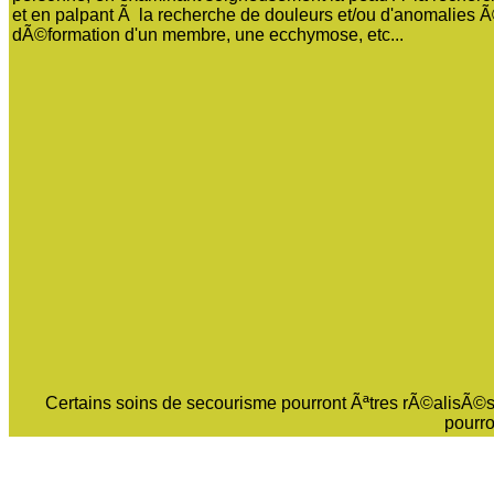
et en palpant Ã la recherche de douleurs et/ou d'anomalies
dÃ©formation d'un membre, une ecchymose, etc...
Certains soins de secourisme pourront Ãªtres rÃ©alisÃ©s
pourro