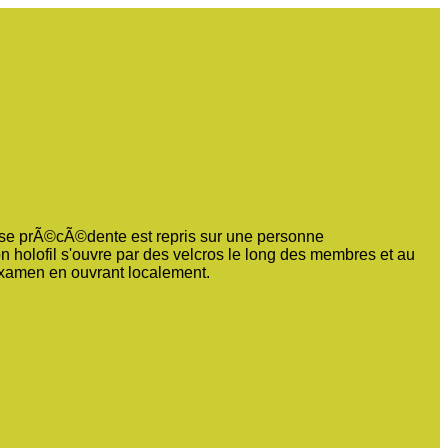
ase prÃ©cÃ©dente est repris sur une personne
holofil s'ouvre par des velcros le long des membres et au
'examen en ouvrant localement.